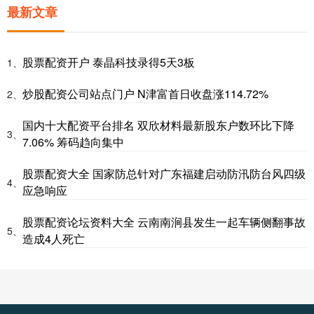
最新文章
股票配资开户 泰晶科技录得5天3板
1、
炒股配资公司站点门户 N津富首日收盘涨114.72%
2、
国内十大配资平台排名 双欣材料最新股东户数环比下降
3、
7.06% 筹码趋向集中
股票配资大全 国家防总针对广东福建启动防汛防台风四级
4、
应急响应
股票配资论坛资料大全 云南南涧县发生一起车辆侧翻事故
5、
造成4人死亡