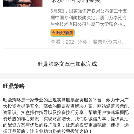
6月5日，国家知识产权局公布第二十五
届中国专利奖授奖决定。厦门万泰沧海
生物技术有限公司与厦门大学联合持有
的发明专利“截短的人乳头瘤病毒16型L1
专业炒股配资
蛋白”荣获中国专....
查看：
202
分类：
股票配资常识
旺鼎策略文章已加载完成
旺鼎策略
旺鼎策略是一家专业的正规实盘股票配资服务平台，致力于为广
大投资者提供安全、高效的股票配资解决方案。网站涵盖股票配
资常识、实盘操作指导以及投资技巧分享，帮助用户快速掌握配
资炒股的核心知识，实现财富增长。我们以诚信为本，提供灵活
的配资方案与优质的客户服务，让您的投资更加稳健、便捷。选
择旺鼎策略，让专业助力您的股票投资之旅！