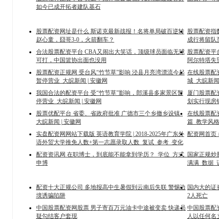
如今已成开拓者建队基石
股票配资网址是什么 斯诺克最新战报！名将单局破百逆转
股票配资指
赵心童，囧哥3-0，火箭翻车？
成行将留队
合法股票配资平台 CBA又闹出大笑话，顶级球员面临无球
股票配资平
可打，中国篮协出面也没用
阿尔特塔失
股票配资正规网 受台风“竹节草”影响 泾县月亮湾漂流今起
在线股票配资
暂停营业_大皖新闻 | 安徽网
城_大皖新闻 
我国合法的配资平台 受“竹节草”影响，郎溪县多家景区暂
厦门股票配资
停营业_大皖新闻 | 安徽网
划实行现房销
股票优配平台 省委、省政府批准 广德市三个乡撤乡设镇_
在线股票配资
大皖新闻 | 安徽网
篇_教学风格
实盘配资网网站下载版 英语教育学院 | 2018-2025年广东外
配资网首页
语外贸大学推免人数+第一志愿录取人数_复试_参考_变化
配资资讯网 在职博士，到底能不能拿到学历？_学位_方式_
国家正规炒
申博
满满_数据_
配资十大正规公司 多地报高中生暑假到云南后失联 警惕边
国内大的证
境诱骗陷阱
2人死亡
中国股票配资网股票 男子寄百万元油卡中途被变卖 快递员
中国股票配
疑勾结客户套现
人以任何名