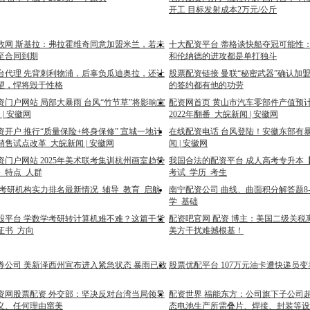
开工 目标发射成本2万元/公斤
数网 斯基拉：弗拉霍维奇同意加盟米兰，若未
十大配资平台 蒂格谈快船夺冠可能性
至合同到期
和伦纳德的进攻都是单打独斗
台代理 先背刺利物浦，后辜负瓜迪奥拉，还让
股票配资链接 曼联“秘密武器”确认加
望，悍将毁于性格
的签约都有他的功劳
门户网站 局部大暴雨 台风“竹节草”将影响宣
配资网首页 黄山市汽车零部件产值预
| 安徽网
2022年翻番_大皖新闻 | 安徽网
开户 推行“质量保险+终身保修” 宣城一地计
在线配资电话 台风登陆！安徽东部有
售试点改革_大皖新闻 | 安徽网
闻 | 安徽网
门户网站 2025年美术联考集训杭州画室趋势
我国合法的配资平台 成人高考专升本
_特点_人群
考试_学历_考生
 考研机构实力排名最新情况_辅导_教育_启航
南宁配资公司 曲线、曲面积分解答题8-
学_基础
股平台 学数学考研转计算机难不难？这篇干货
配资吧官网 配资 博主：美国二级关税
证书_方向
美方干扰难撼根基！
券公司 美新泽西州宣布进入紧急状态 暴雨已致
股票优配平台 107万元油卡遭快递员变
资网股票配资 外交部：坚决反对台湾当局领导
配资世界 福能东方：公司旗下子公司
义、任何理由窜美
态电池生产所需叠片、焊接、封装等设