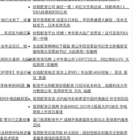
炒股配资公司 疯狂一夜！40亿大交易达成，快船再签1人，
NBA杯赛程时间公布
：他们太老了，哈登
股市股票配资 或退出日本队，早田希娜遇大麻烦，张本兄
妹发力，日本名帅无奈
盟，库尼亚与姆贝莫
炒股配资平台 挖槽！考辛斯大战广东男篮！这可是前NBA
第一中锋
计全年达百亿，较
实盘配资网网站下载版 黄山学院党委副书记章文静履新安
徽电视台党委副书记_大皖新闻 | 安徽网
暴雨到大暴雨_大皖新
配资资讯网 上半年黄山市 GDP572亿元，同比增长6.6%_大
皖新闻 | 安徽网
【护理学】专业介绍_
在线配资电话 双非上岸985！专业课140分经验！_英语_题
目_真题
李林考研880题_数
配资平台和配资炒股配资 只招50名本科生，福耀科技大学
分数线公布_首席研究员_方向_福建
离间中俄战略联盟，
股票配资首选 北约秘书长称希望中国对俄施压 外交部回应
股票配资正规网 市值4000亿 2025年A股最大IPO诞生 华电
新能上市首日暴涨
卖 警方已立案侦查
厦门股票配资开户 成都开展家庭医生新试点 医保签约服务
启动
超业精密持续推进固
股票配资在线导航 科大国创：国创智能在积极关注智能养
备技术研发
老服务领域的场景应用