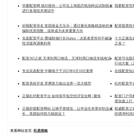
华夏配资网 德尔股份：公司在上海固态电池样品试制线在
我要配资官
进行各项技术测试中
炒股配资排名 富国基金王乐乐：通过量化策略精选标的并
配资股票投
编制优质指数，或将成为未来重要方向
实盘配资平台 费城联储行长Harker：决策者需等待不确定
十大正规实
性消退再调整利率
之喜？
配资365之家 天津到周口物流，天津到周口物流专线电话
配资可信股
行动方案（2
专业实盘配资 中颖电子于2025年6月10日复牌
在线配资知识
配资系统开发 昇腾算力炼出业界一流大模型
杠杆配资平台
正规杠杆配资平台 如何筑牢低空经济安全网 | 聚焦
配资门户导
度加速上行
正规炒股配资网站 让骑手更踏实，让毕业生有更好职业成
权威配资之家
长，美团如何助力稳就业？
经调净利润2
查看网站首页:
旺鼎策略