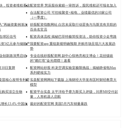
判决，投资者维权看这
配资世界 慧辰股份索赔一审胜诉，股民维权还可报名加入
合法配资公司 可控核聚变+核电，业绩最优的10家公司
（一季度）
入”再融资案例渐次
炒股配资指数网站 白宫未采取行动罢免与马斯克有关联的
力
百余名官员
个击球区信号
配资具体流程 揭秘巴菲特极简投资法，助你投资少走弯路
出资5亿元参与储能产
我要配资app 重组新规明确预期 并购市场呈现六大发展趋
势
食行业创新路演秀启动
专业在线炒股配资网 副中心惊艳亮相文博会！花丝镶嵌
的“燃灯塔”金光熠熠！速看
月10日复牌
配资网站炒股 科龙空调实验室极限挑战：揭秘静省电Max
系列硬核实力
V疫苗核心发明专利荣
实盘配资网网站下载版 上海财经大学发布匡时财经教育大
模型
亿元购买澎立生物
配资平台实盘 太平洋给予赛力斯买入评级，问界M8交付起
量，人形机器人启航
长13.4% 中国出
最好的配资官网 美国5月汽车销量暴跌