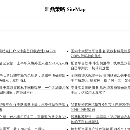
旺鼎策略 SiteMap
站点门户 N津富首日收盘涨114.72%
国内十大配资平台排名 双欣材料最新
7.06% 筹码趋向集中
 公安部：上半年入境外国人达2291.4万人次
配资平台软件 小安切洛蒂：执教里尔
自己学到的一切带到这里
代理 1998年杨尚昆病逝，遗嘱中明确提出一
全国前10大配资平台 英国姑娘20镑中
央批示：立即动工
半年后200万镑卖掉，换了另一套！她
询 王菲谢霆锋私下同框曝光！一个无滤镜坦然
专业实盘策略服务 马思纯素颜曝光反
精雕细琢，差距藏不住
不出，这状态太真实了
配资平台 辽宁队惨败上海，赵继伟特别失望，
我要配资官网 250万捡到宝！巴萨20岁
满
9.2分 冲击第1冠
户 新一代小米SU7来了，更重要的是没有“小
股票推荐配资 一塌再塌！36岁檀健次
他的高跟鞋就是锤
 雷军，栽了2026第一个跟头
地方配资网开户流程详解 国内首个！