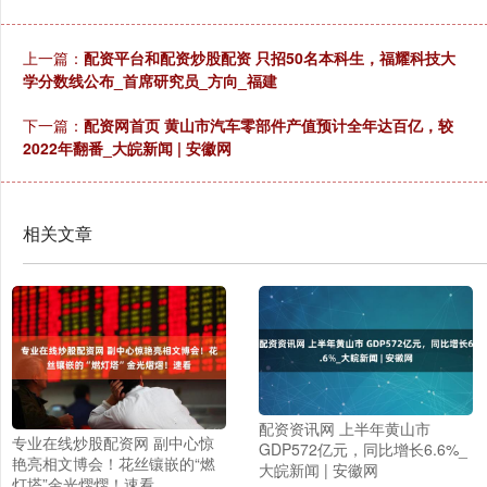
上一篇：
配资平台和配资炒股配资 只招50名本科生，福耀科技大
学分数线公布_首席研究员_方向_福建
下一篇：
配资网首页 黄山市汽车零部件产值预计全年达百亿，较
2022年翻番_大皖新闻 | 安徽网
相关文章
配资资讯网 上半年黄山市
专业在线炒股配资网 副中心惊
GDP572亿元，同比增长6.6%_
艳亮相文博会！花丝镶嵌的“燃
大皖新闻 | 安徽网
灯塔”金光熠熠！速看