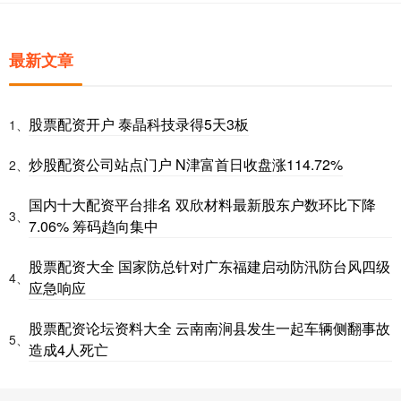
最新文章
股票配资开户 泰晶科技录得5天3板
1、
炒股配资公司站点门户 N津富首日收盘涨114.72%
2、
国内十大配资平台排名 双欣材料最新股东户数环比下降
3、
7.06% 筹码趋向集中
股票配资大全 国家防总针对广东福建启动防汛防台风四级
4、
应急响应
股票配资论坛资料大全 云南南涧县发生一起车辆侧翻事故
5、
造成4人死亡