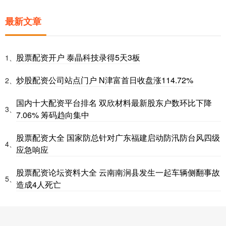
最新文章
股票配资开户 泰晶科技录得5天3板
1、
炒股配资公司站点门户 N津富首日收盘涨114.72%
2、
国内十大配资平台排名 双欣材料最新股东户数环比下降
3、
7.06% 筹码趋向集中
股票配资大全 国家防总针对广东福建启动防汛防台风四级
4、
应急响应
股票配资论坛资料大全 云南南涧县发生一起车辆侧翻事故
5、
造成4人死亡