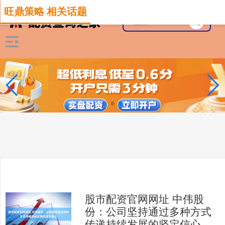
旺鼎策略 相关话题
股市配资官网网址 中伟股
份：公司坚持通过多种方式
传递持续发展的坚定信心