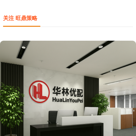
关注 旺鼎策略