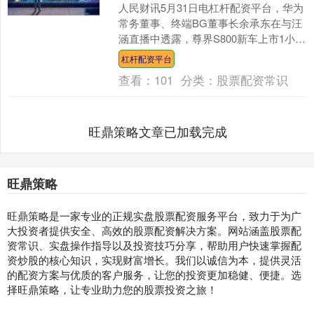
人民财讯5月31日电杠杆配资平台，华为
常务董事、终端BG董事长余承东在与汪
涵直播中透露，尊界S800新车上市1小时
大定突破1000台，70%大定用户选择100
杠杆配资平台
多....
查看：
101
分类：
股票配资常识
旺鼎策略文章已加载完成
旺鼎策略
旺鼎策略是一家专业的正规实盘股票配资服务平台，致力于为广
大投资者提供安全、高效的股票配资解决方案。网站涵盖股票配
资常识、实盘操作指导以及投资技巧分享，帮助用户快速掌握配
资炒股的核心知识，实现财富增长。我们以诚信为本，提供灵活
的配资方案与优质的客户服务，让您的投资更加稳健、便捷。选
择旺鼎策略，让专业助力您的股票投资之旅！